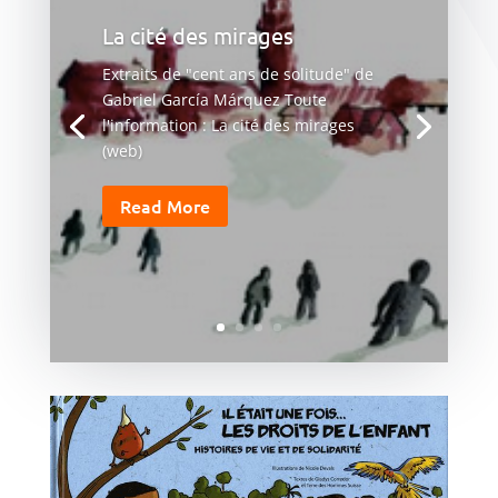
La cité des mirages
Extraits de "cent ans de solitude" de
Gabriel García Márquez Toute
l'information : La cité des mirages
(web)
Read More